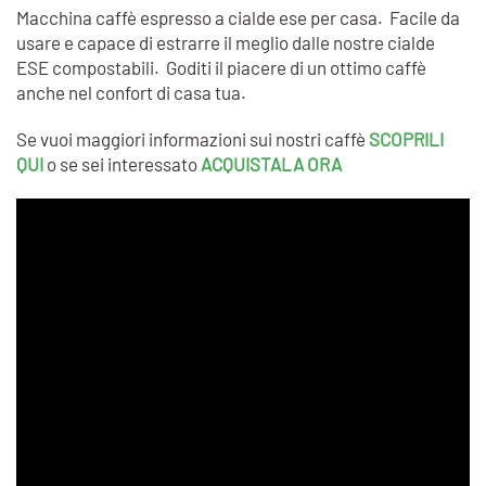
Macchina caffè espresso a cialde ese per casa. Facile da
usare e capace di estrarre il meglio dalle nostre cialde
ESE compostabili. Goditi il piacere di un ottimo caffè
anche nel confort di casa tua.
Se vuoi maggiori informazioni sui nostri caffè
SCOPRILI
QUI
o se sei interessato
ACQUISTALA ORA