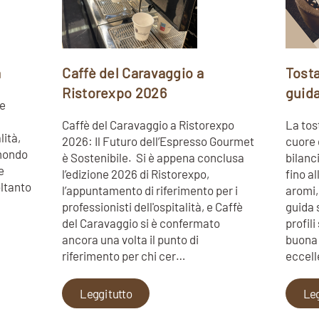
a
Caffè del Caravaggio a
Tosta
Ristorexpo 2026
guid
he
Caffè del Caravaggio a Ristorexpo
La tost
lità,
2026: Il Futuro dell’Espresso Gourmet
cuore d
 mondo
è Sostenibile. Si è appena conclusa
bilanc
e
l’edizione 2026 di Ristorexpo,
fino al
oltanto
l’appuntamento di riferimento per i
aromi,
professionisti dell'ospitalità, e Caffè
guida 
del Caravaggio si è confermato
profil
ancora una volta il punto di
buona 
riferimento per chi cer…
eccell
Leggi tutto
Leg