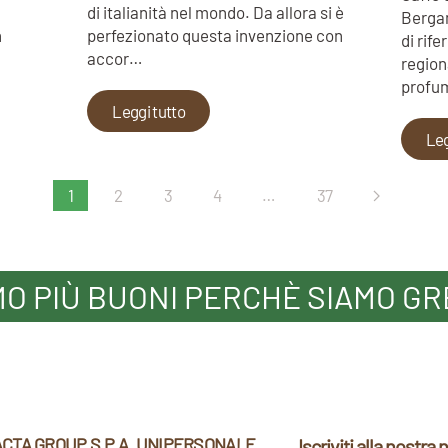
di italianità nel mondo. Da allora si è
Bergam
n
perfezionato questa invenzione con
di rif
accor…
region
profum
Leggi tutto
Leg
1
2
3
4
…
37
MO PIÙ BUONI PERCHÈ SIAMO GR
CTA GROUP S.P.A. UNIPERSONALE
Iscriviti alla nostra