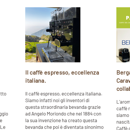
n
Il caffè espresso, eccellenza
Berg
italiana.
Cara
colla
etto
Il caffè espresso, eccellenza italiana.
Siamo infatti noi gli inventori di
L’arom
questa straordinaria bevanda grazie
caffè 
ggio
ad Angelo Moriondo che nel 1884 con
siamo 
de
la sua invenzione ha creato questa
nascit
 Le
bevanda che poi è diventata sinonimo
Caffè 