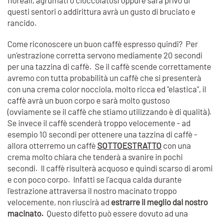
floreali, agrumati o cioccolatosi oppure sarà privo di
questi sentori o addirittura avrà un gusto di bruciato e
rancido.
Come riconoscere un buon caffè espresso quindi? Per
un'estrazione corretta servono mediamente 20 secondi
per una tazzina di caffè. Se il caffè scende correttamente
avremo con tutta probabilità un caffè che si presenterà
con una crema color nocciola, molto ricca ed "elastica", il
caffè avrà un buon corpo e sarà molto gustoso
(ovviamente se il caffè che stiamo utilizzando è di qualità).
Se invece il caffè scenderà troppo velocemente - ad
esempio 10 secondi per ottenere una tazzina di caffè -
allora otterremo un caffè
SOTTOESTRATTO
con una
crema molto chiara che tenderà a svanire in pochi
secondi. Il caffè risulterà acquoso e quindi scarso di aromi
e con poco corpo. Infatti se l'acqua calda durante
l'estrazione attraversa il nostro macinato troppo
velocemente, non riuscirà ad
estrarre il meglio dal nostro
macinato.
Questo difetto può essere dovuto ad una