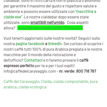
cialdebar, sono in filtro carta e non in plastica o alluminio
per garantire il massimo del gusto e rispettare salute e
ambiente e possono essere utilizzate con
"macchine a
cialde ese"
.Le nostre cialdebar dopo essere state
utilizzate, sono
smaltibili nell'umido
. Cosa aspetti
allora?
Acquista ora i nostri caffè? Clicca QUI
Vuoi tenerti aggiornato sulle nostre novità? Seguici sulla
nostra
pagina facebook
e
linkedin
. Sei curioso di scoprire i
nostri caffè tutti 100% di pura Arabica pregiata e le nostre
macchine per il mondo della ristorazione e
dell'ufficio?
Contattaci
e ti faremo provare il
caffè
espresso perfetto
per te e per i tuoi ospiti!
info@caffedelcaravaggio.com
-
nr. verde: 800 718 787
Caffè del Caravaggio
,
Cialda
,
cialda compostabile
,
pura
arabica
,
cialda ecologica