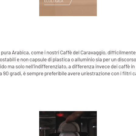
i, pura Arabica, come i nostri Caffè del Caravaggio, difficilmente
stabili e non capsule di plastica o alluminio sia per un discors
do ma solo nell'indifferenziato, a differenza invece dei caffè in
ua a 90 gradi, è sempre preferibile avere un'estrazione con i filtri